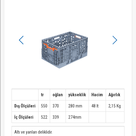
tr
oğlan
yükseklik
Hacim
Ağırlık
Dış Ölçüleri
550
370
280 mm
48 lt
2,15 Kg
İç Ölçüleri
522
339
274mm
Altı ve yanları deliklidir.